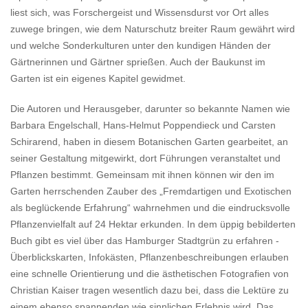
liest sich, was Forschergeist und Wissensdurst vor Ort alles
zuwege bringen, wie dem Naturschutz breiter Raum gewährt wird
und welche Sonderkulturen unter den kundigen Händen der
Gärtnerinnen und Gärtner sprießen. Auch der Baukunst im
Garten ist ein eigenes Kapitel gewidmet.
Die Autoren und Herausgeber, darunter so bekannte Namen wie
Barbara Engelschall, Hans-Helmut Poppendieck und Carsten
Schirarend, haben in diesem Botanischen Garten gearbeitet, an
seiner Gestaltung mitgewirkt, dort Führungen veranstaltet und
Pflanzen bestimmt. Gemeinsam mit ihnen können wir den im
Garten herrschenden Zauber des „Fremdartigen und Exotischen
als beglückende Erfahrung“ wahrnehmen und die eindrucksvolle
Pflanzenvielfalt auf 24 Hektar erkunden. In dem üppig bebilderten
Buch gibt es viel über das Hamburger Stadtgrün zu erfahren -
Überblickskarten, Infokästen, Pflanzenbeschreibungen erlauben
eine schnelle Orientierung und die ästhetischen Fotografien von
Christian Kaiser tragen wesentlich dazu bei, dass die Lektüre zu
einem ebenso spannenden wie sinnlichen Erlebnis wird. Das