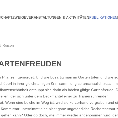
SCHAFT
ZWEIGE
VERANSTALTUNGEN & AKTIVITÄTEN
PUBLIKATIONEN
Foto: Marion Nickig
d Reisen
GARTENFREUDEN
en Pflanzen gemordet. Und wie bösartig man im Garten töten und wie s
Schöberl in ihrer gleichnamigen Krimisammlung so anschaulich zusamme
anzenschönheit entpuppt sich darin als höchst giftige Gartenfreude. Da
nellen, der sich unter dem Deckmantel einer zu Tränen rührenden
at. Wenn eine Leiche im Weg ist, wird sie kurzerhand vergraben und e
n Kommissar unternimmt eine nicht ganz ungefährliche Recherchetour z
das gut gehen kann? Oder ob doch, wie immer wieder angenommen wird, de