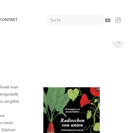
KONTAKT
chnell man
ngestellt,
 vergiftet
ine
u einer
r Gärtner