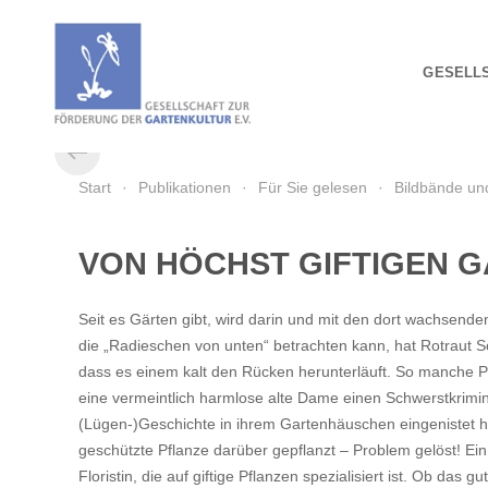
Zum Hauptinhalt springen
GESELL
Start
Publikationen
Für Sie gelesen
Bildbände un
VON HÖCHST GIFTIGEN 
Seit es Gärten gibt, wird darin und mit den dort wachsend
die „Radieschen von unten“ betrachten kann, hat Rotraut 
dass es einem kalt den Rücken herunterläuft. So manche Pfl
eine vermeintlich harmlose alte Dame einen Schwerstkrimi
(Lügen-)Geschichte in ihrem Gartenhäuschen eingenistet h
geschützte Pflanze darüber gepflanzt – Problem gelöst! Ei
Floristin, die auf giftige Pflanzen spezialisiert ist. Ob 